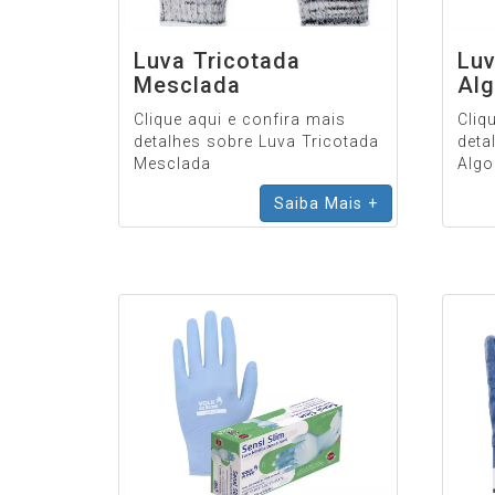
Luva Tricotada
Luv
Mesclada
Al
Pi
Clique aqui e confira mais
Cliq
detalhes sobre Luva Tricotada
deta
Mesclada
Algo
Saiba Mais +