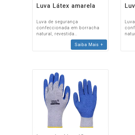
Luva Látex amarela
Luv
Luva de segurança
Luva
confeccionada em borracha
conf
natural, revestida
natur
internamente com flocos de
reve
Saiba Mais +
algodão, antiderrapante na
pont
face palmar e nos dedos, lisa
dedo
na