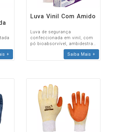
Luva Vinil Com Amido
da
s
Luva de segurança
otada
confeccionada em vinil, com
pó bioabsorvível, ambidestra,
superfície lisa.
is +
Saiba Mais +