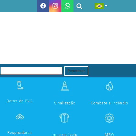
Pesquisar
Botas de PVC
Sinalização
Combate a Incêndio
Respiradores
Impermeáveis
MRO