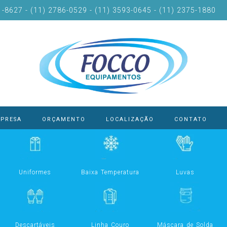
-8627 - (11) 2786-0529 - (11) 3593-0645 - (11) 2375-1880
PRESA
ORÇAMENTO
LOCALIZAÇÃO
CONTATO
Uniformes
Baixa Temperatura
Luvas
Descartáveis
Linha Couro
Máscara de Solda