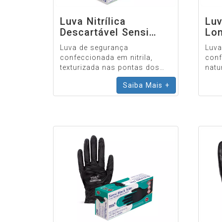
Luva Nitrílica
Luv
Descartável Sensi
Lo
Slim
Luva de segurança
Luva
confeccionada em nitrila,
conf
texturizada nas pontas dos
natur
dedos, sem pó.
tota
Saiba Mais +
nitri