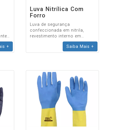
Luva Nitrílica Com
Forro
Luva de segurança
confeccionada em nitrila,
ante
revestimento interno em
dos,
flocos de algodão e relevo
is +
Saiba Mais +
unho.
antiderrapante na face palmar
e ponta dos dedos.