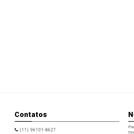
Contatos
N
Pr
(11) 96101-8627
no