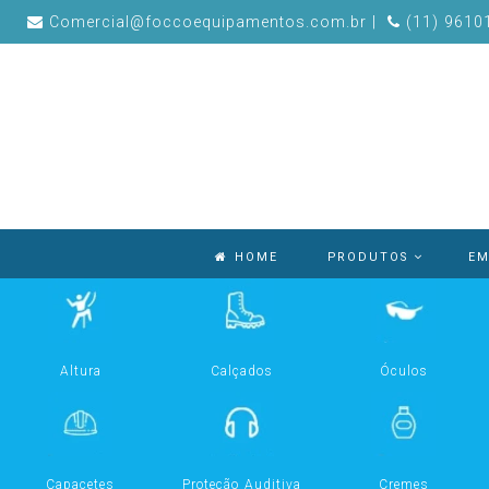
Comercial@foccoequipamentos.com.br |
(11) 96101
HOME
PRODUTOS
EM
Altura
Calçados
Óculos
Capacetes
Proteção Auditiva
Cremes