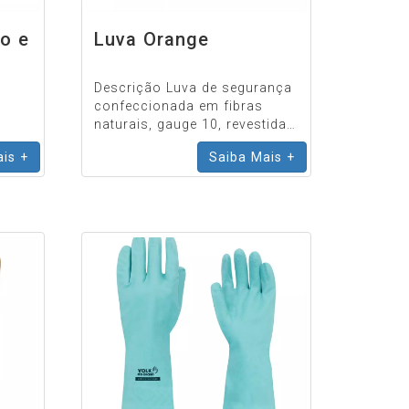
co e
Luva Orange
Descrição Luva de segurança
confeccionada em fibras
naturais, gauge 10, revestida
com borracha vulcanizada na
is +
Saiba Mais +
ha.
palma, punho com fibras
elásticas e acab