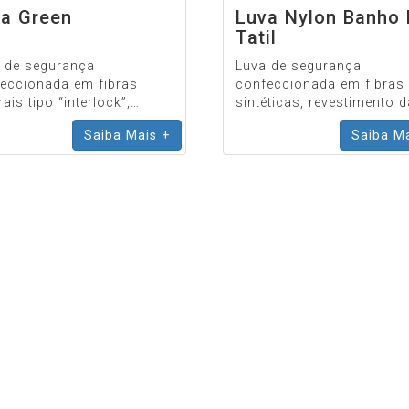
a Green
Luva Nylon Banho
Tatil
 de segurança
Luva de segurança
eccionada em fibras
confeccionada em fibras
ais tipo “interlock”,
sintéticas, revestimento d
stimento da face palmar,
face palmar e ponta dos
Saiba Mais +
Saiba Ma
a dos dedos e dorso dos
dedos em poliuretano (PU
s em látex corrugado
punho com inserções de
fibras