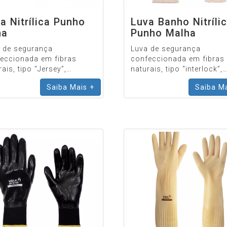
a Nitrílica Punho
Luva Banho Nitríli
na
Punho Malha
 de segurança
Luva de segurança
eccionada em fibras
confeccionada em fibras
ais, tipo “Jersey”,
naturais, tipo “interlock”,
lmente revestida em
totalmente revestida em
Saiba Mais +
Saiba Ma
la, lisa, punho de lona.
nitrila, lisa, punho de mal