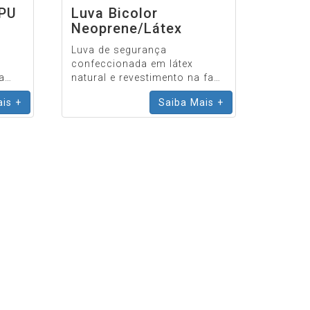
 PU
Luva Bicolor
Neoprene/Látex
Luva de segurança
confeccionada em látex
a
natural e revestimento na face
palmar, ponta dos dedos e
is +
Saiba Mais +
),
dorso em neoprene,
acabamento antiderrapante na
face