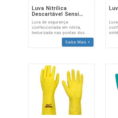
Luva Nitrílica
Luv
Descartável Sensi
Black
Luva de segurança
Luva
confeccionada em nitrila,
conf
texturizada nas pontas dos
sint
dedos, sem pó.
reves
Saiba Mais +
punh
acab