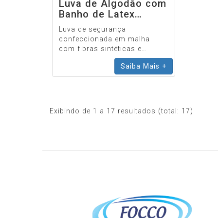
Luva de Algodão com
Banho de Latex
Corrugado Grip
Luva de segurança
confeccionada em malha
com fibras sintéticas e
naturais, revestimento em
Saiba Mais +
látex corrugado na face
palmar dos dedos.
Exibindo de 1 a 17 resultados (total: 17)