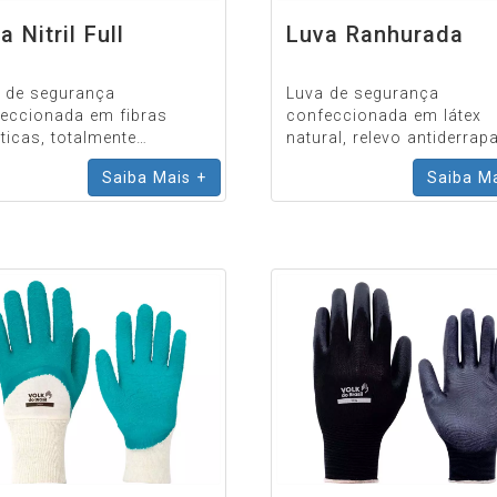
a Nitril Full
Luva Ranhurada
 de segurança
Luva de segurança
eccionada em fibras
confeccionada em látex
éticas, totalmente
natural, relevo antiderrap
tida com nitrila, lisa,
na palma e ponta dos de
Saiba Mais +
Saiba Ma
o em fibras elásticas e
detalhes de ranhura no p
amento em fibras sintéti